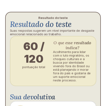
Resultado do teste
Resultado do teste
Suas respostas sugerem um nível importante de desgaste
emocional relacionado ao trabalho.
60 /
O que esse resultado
indica?
Acolhimento para lidar
120
com o luto migratório, os
choques culturais e a
busca por identidade
vivendo fora do Brasil ou
pontuação total
está planejando ir morar
fora do país e gostaria de
um suporte emocional
neste processo.
Sua devolutiva