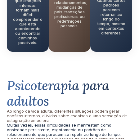
Quando certos
que emoções
relacionamentos,
padrões
intensas
mudanças de
parecem
tornam mais
país, transições
retornar ao
difícil
profissionais ou
longo do
compreender o
redefinições
tempo, mesmo
que está
pessoais.
em contextos
acontecendo
diferentes.
ou encontrar
caminhos
possíveis.
Psicoterapia para
adultos
Ao longo da vida adulta, diferentes situações podem gerar
conflitos internos, dúvidas sobre escolhas e uma sensação de
estagnação emocional.
Muitas vezes, essas dificuldades se manifestam como
ansiedade persistente, esgotamento ou padrões de
relacionamento que parecem se repetir ao longo do tempo.