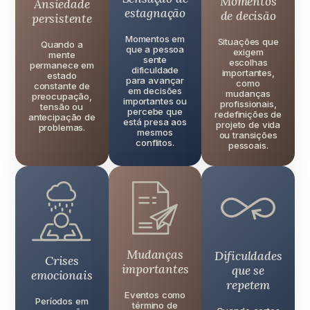
Momentos
Ansiedade
estagnação
de decisão
persistente
Momentos em
Situações que
Quando a
que a pessoa
exigem
mente
sente
escolhas
permanece em
dificuldade
importantes,
estado
para avançar
como
constante de
em decisões
mudanças
preocupação,
importantes ou
profissionais,
tensão ou
percebe que
redefinições de
antecipação de
está presa aos
projeto de vida
problemas.
mesmos
ou transições
conflitos.
pessoais.
Mudanças
Dificuldades
Crises
importantes
que se
emocionais
repetem
Eventos como
Períodos em
término de