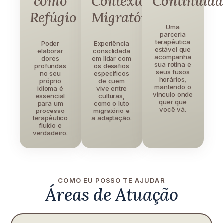
como
Contexto
Continuida
Refúgio
Migratório
Uma
parceria
terapêutica
Poder
Experiência
estável que
elaborar
consolidada
acompanha
dores
em lidar com
sua rotina e
profundas
os desafios
seus fusos
no seu
específicos
horários,
próprio
de quem
mantendo o
idioma é
vive entre
vínculo onde
essencial
culturas,
quer que
para um
como o luto
você vá.
processo
migratório e
terapêutico
a adaptação.
fluido e
verdadeiro.
COMO EU POSSO TE AJUDAR
Áreas de Atuação