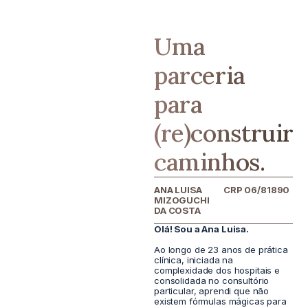
Uma
parceria
para
(re)construir
caminhos.
ANA LUISA
CRP 06/81890
MIZOGUCHI
DA COSTA
Olá! Sou a Ana Luisa.
Ao longo de 23 anos de prática
clínica, iniciada na
complexidade dos hospitais e
consolidada no consultório
particular, aprendi que não
existem fórmulas mágicas para