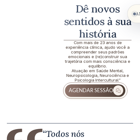
Dê novos
A
sentidos à sua
história
Com mais de 23 anos de
experiência clínica, ajudo você a
compreender seus padrões
emocionais e (re)construir sua
trajetória com mais consciência e
equilíbrio.
Atuação em Saúde Mental,
Neuropsicologia, Neurociência e
Psicologia Intercultural.”
AGENDAR SESSÃO
“Todos nós